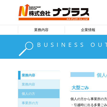
業務内容
企業情報
BUSINESS OU
個人
業務内容
業務内容
大型ごみ
個人の方
個人の方から事業所の
事業所の方
・引越時に出る多量ご