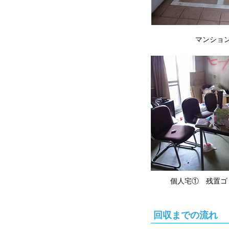
マンション 
個人宅① 残置ゴ
回収までの流れ